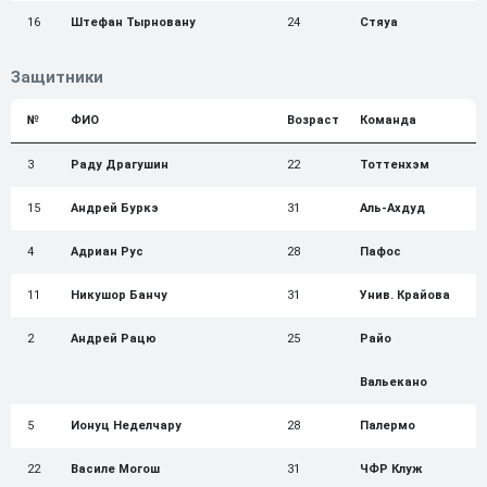
16
Штефан Тырновану
24
Стяуа
Защитники
№
ФИО
Возраст
Команда
3
Раду Драгушин
22
Тоттенхэм
15
Андрей Буркэ
31
Аль-Ахдуд
4
Адриан Рус
28
Пафос
11
Никушор Банчу
31
Унив. Крайова
2
Андрей Рацю
25
Райо
Вальекано
5
Ионуц Неделчару
28
Палермо
22
Василе Могош
31
ЧФР Клуж