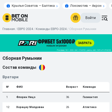
Крылья Советов — Балтика
Локомотив — Акрон
Войти
Главная
/
ЕВРО 2024
/
Команды ЕВРО-2024
/
Сборная Румынии
Сборная Румынии
Состав команды
Вратари
№
ФИО
Возраст
Команда
1
Флорин Ницэ
36
Газиантеп
12
Хорациу Молдован
26
Атлетико