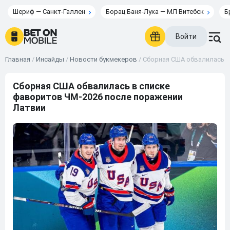
Шериф — Санкт-Галлен
Борац Баня-Лука — МЛ Витебск
Б
Войти
Главная
/
Инсайды
/
Новости букмекеров
/
Сборная США обвалилась в
Сборная США обвалилась в списке
фаворитов ЧМ-2026 после поражении
Латвии