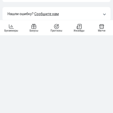
Нашли ошибку?
Сообщите нам
Подпишись на наши новости одним кликом:
Рейтинг букмекеров
ГЕНЕРАЛЬНЫЙ ПАРТНЕР РПЛ
1
10 000₽
78
BETONMOBILE — ПАРТНЕР PARI 1 ЛИГА
2
71
20 000₽