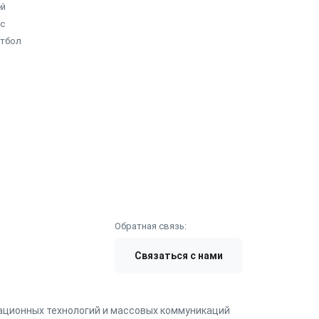
ей
с
етбол
Обратная связь:
Связаться с нами
мационных технологий и массовых коммуникаций