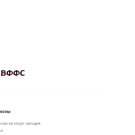
нозы
озы на спорт сегодня
ол