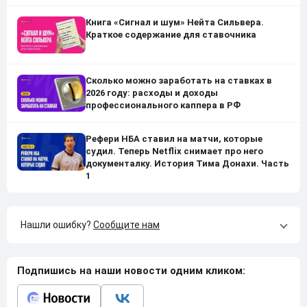
Книга «Сигнал и шум» Нейта Сильвера.
Краткое содержание для ставочника
Сколько можно заработать на ставках в
2026 году: расходы и доходы
профессионального каппера в РФ
Рефери НБА ставил на матчи, которые
судил. Теперь Netflix снимает про него
документалку. История Тима Донахи. Часть
1
Нашли ошибку?
Сообщите нам
Подпишись на наши новости одним кликом: