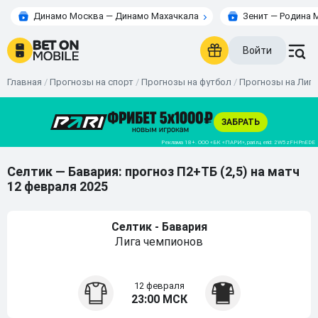
Динамо Москва — Динамо Махачкала
Зенит — Родина 
Войти
Главная
/
Прогнозы на спорт
/
Прогнозы на футбол
/
Прогнозы на Лигу
Селтик — Бавария: прогноз П2+ТБ (2,5) на матч
12 февраля 2025
Селтик - Бавария
Лига чемпионов
12 февраля
23:00 МСК