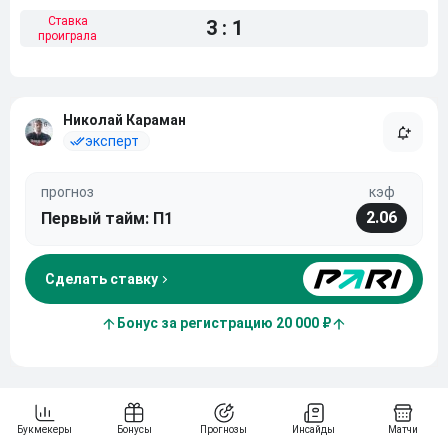
Ставка
3 : 1
проиграла
Николай Караман
эксперт
прогноз
кэф
2.06
Первый тайм: П1
Сделать ставку
Бонус за регистрацию 20 000 ₽
Прогноз
Топ-эксперты