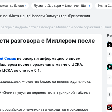
лександр Блокс
Лусиано Дардери — Цзюньчэн Шан
Элина Св
гнозы
Матч-центр
Новости
Калькуляторы
Приложения
е раскрыл подробности разговора с Миллером после поражения "Зенит
Ре
сти разговора с Миллером после
1
ей Семак
не раскрыл информацию о своем
Миллером после поражения в матче с ЦСКА.
ЦСКА со счетом 0:1.
2
 раздевалке», — ответил Семак на вопрос журналиста.
А «Зенит» упустил первенство в турнирной таблице
3
це российского чемпионата находится московское