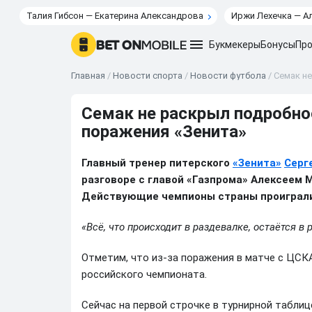
Талия Гибсон — Екатерина Александрова
Иржи Лехечка — А
Букмекеры
Бонусы
Про
Главная
/
Новости спорта
/
Новости футбола
/
Семак н
Семак не раскрыл подробно
поражения «Зенита»
Главный тренер питерского
«Зенита»
Серг
разговоре с главой «Газпрома» Алексеем 
Действующие чемпионы страны проиграли 
«Всё, что происходит в раздевалке, остаётся в
Отметим, что из-за поражения в матче с ЦСК
российского чемпионата.
Сейчас на первой строчке в турнирной табли