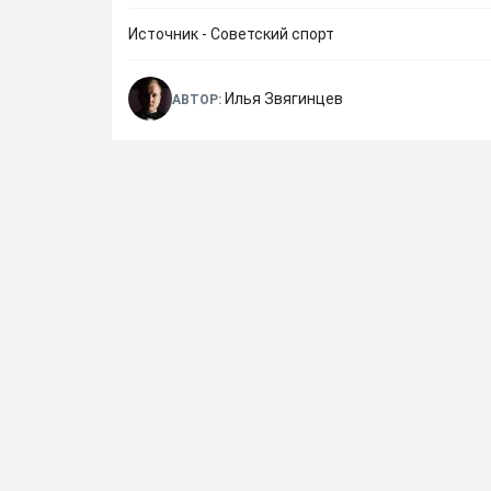
Источник - Советский спорт
Илья Звягинцев
АВТОР:
12.05.2024 • 11:47
Сергей Семак
ФК Зенит
Далее по теме
Овчинников назвал дураком Ву за нелепый пена
04.08.2026
•
08:29
«Это проблема вратаря и защитника». Лапочки
02.08.2026
•
23:19
Гаджиев поделился ожиданиями от сезона-202