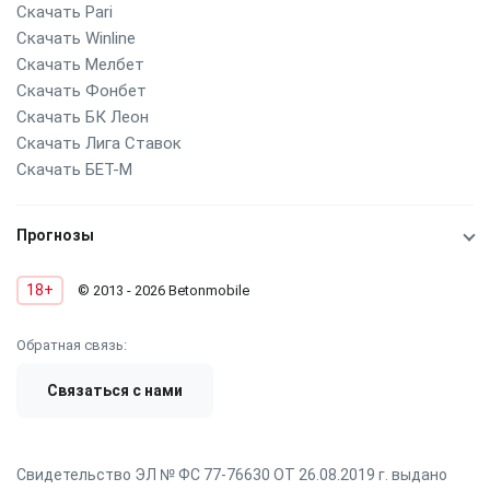
Скачать Pari
Скачать Winline
Скачать Мелбет
Скачать Фонбет
Скачать БК Леон
Скачать Лига Ставок
Скачать БЕТ-М
Прогнозы
18+
© 2013 - 2026 Betonmobile
Обратная связь:
Связаться с нами
Свидетельство ЭЛ № ФС 77-76630 ОТ 26.08.2019 г. выдано