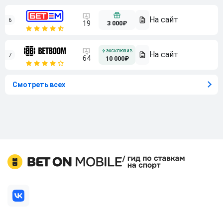
6
3 000₽
19
7
64
10 000₽
Смотреть всех