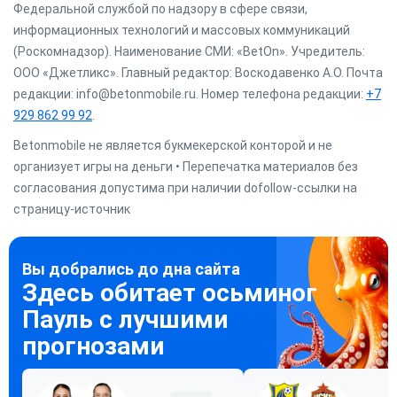
Федеральной службой по надзору в сфере связи,
информационных технологий и массовых коммуникаций
(Роскомнадзор). Наименование СМИ: «BetOn». Учредитель:
ООО «Джетликс». Главный редактор: Воскодавенко А.О. Почта
редакции: info@betonmobile.ru. Номер телефона редакции:
+7
929 862 99 92
.
Betonmobile не является букмекерской конторой и не
организует игры на деньги • Перепечатка материалов без
согласования допустима при наличии dofollow-ссылки на
страницу-источник