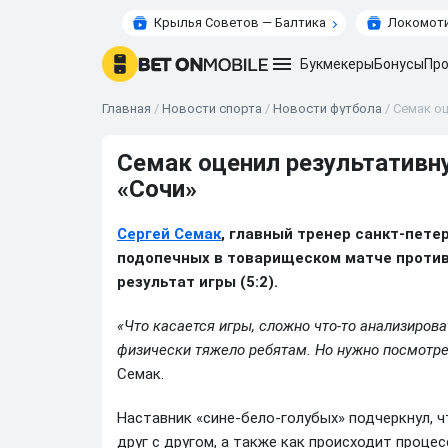
Крылья Советов — Балтика
Локомоти
Букмекеры
Бонусы
Про
Главная
/
Новости спорта
/
Новости футбола
/
Семак оц
Семак оценил результативну
«Сочи»
Сергей Семак
, главный тренер санкт-петер
подопечных в товарищеском матче против
результат игры (5:2).
«Что касается игры, сложно что-то анализирова
физически тяжело ребятам. Но нужно посмотре
Семак.
Наставник «сине-бело-голубых» подчеркнул, 
друг с другом, а также как происходит процес