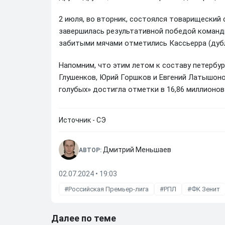
2 июля, во вторник, состоялся товарищеский 
завершилась результативной победой команды
забитыми мячами отметились Кассьерра (дубл
Напомним, что этим летом к составу петербу
Глушенков, Юрий Горшков и Евгений Латышоно
голубых» достигла отметки в 16,86 миллионов
Источник - СЭ
Дмитрий Меньшаев
АВТОР:
02.07.2024 • 19:03
Российская Премьер-лига
РПЛ
ФК Зенит
Далее по теме