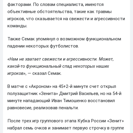
факторами. По словам специалиста, имеются
объективные обстоятельства, такие как травмы
игроков, что сказывается на свежести и агрессивности
команды.
Также Семак упомянул о возможном функциональном
падении некоторых футболистов.
«Нам не хватает свежести и агрессивности. Может,
какой-то функциональный спад некоторых наших
игроков»
, — сказал Семак.
В матче с «Акроном» на 45+2-й минуте счет открыл
полузащитник «Зенита» Дмитрий Васильев, но на 54-й
минуте нападающий Иван Тимошенко восстановил
равновесие, реализовав пенальти.
После трех игр группового этапа Кубка России «Зенит»
набрал семь очков и занимает первую строчку в группе