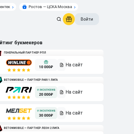
ентек
Ростов — ЦСКА Москва
Войти
йтинг букмекеров
ГЕНЕРАЛЬНЫЙ ПАРТНЕР РПЛ
10 000₽
BETONMOBILE — ПАРТНЕР PARI 1 ЛИГА
20 000₽
30 000₽
BETONMOBILE — ПАРТНЕР ЛЕОН 2 ЛИГА