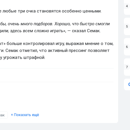
4
ле любые три очка становятся особенно ценными.
ьбы, очень много подборов. Хорошо, что быстро смогли
5
дили, здесь всем сложно играть»
, — сказал Семак.
т» больше контролировал игру, выражая мнение о том,
6
ти. Семак отметил, что активный прессинг позволяет
ку угрожать штрафной.
7
+
Показать ещё
мак