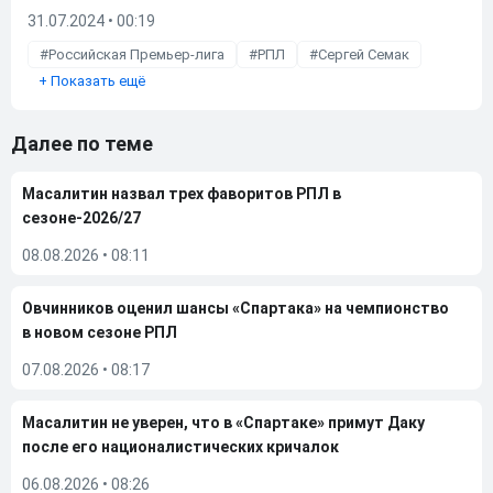
31.07.2024 • 00:19
Российская Премьер-лига
РПЛ
Сергей Семак
+
Показать ещё
Далее по теме
Масалитин назвал трех фаворитов РПЛ в
сезоне-2026/27
08.08.2026
•
08:11
Овчинников оценил шансы «Спартака» на чемпионство
в новом сезоне РПЛ
07.08.2026
•
08:17
Масалитин не уверен, что в «Спартаке» примут Даку
после его националистических кричалок
06.08.2026
•
08:26