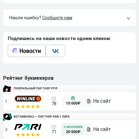
Нашли ошибку?
Сообщите нам
Подпишись на наши новости одним кликом:
Рейтинг букмекеров
ГЕНЕРАЛЬНЫЙ ПАРТНЕР РПЛ
1
10 000₽
78
BETONMOBILE — ПАРТНЕР PARI 1 ЛИГА
2
71
20 000₽