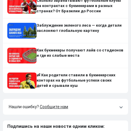
Сколько зарабатывают футбольные клубы
на контрактах с букмекерами в разных
странах? От Бразилии до России
Заблуждение зеленого леса — когда детали
заслоняют глобальную картину
Как букмекеры получают лайв со стадионов
и где их слабые места
👶 Как родители ставили в букмекерских
конторах на футбольные успехи своих
детей и срывали куш
Нашли ошибку?
Сообщите нам
Подпишись на наши новости одним кликом: