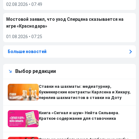
02.08.2026
•
07:49
Мостовой заявил, что уход Сперцяна сказывается на
игре «Краснодара»
01.08.2026
•
07:25
Больше новостей
Выбор редакции
Ставки на шахматы: медиатурнир,
букмекерские контракты Карлсена и Хикару,
перелив шахматистов в ставки на Доту
Книга «Сигнал и шум» Нейта Сильвера.
Краткое содержание для ставочника