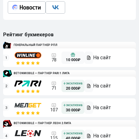
Рейтинг букмекеров
ГЕНЕРАЛЬНЫЙ ПАРТНЕР РПЛ
1
10 000₽
78
BETONMOBILE — ПАРТНЕР PARI 1 ЛИГА
2
71
20 000₽
3
107
30 000₽
BETONMOBILE — ПАРТНЕР ЛЕОН 2 ЛИГА
4
115
40 000₽