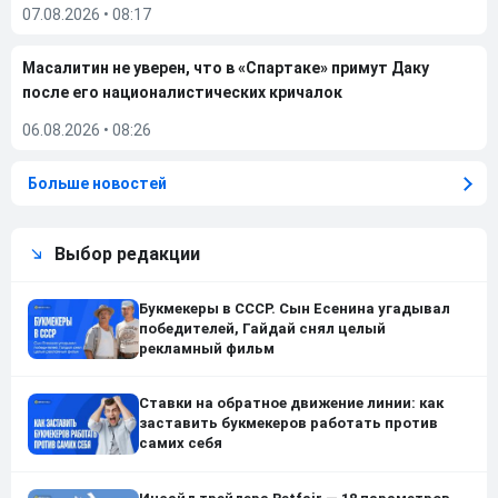
07.08.2026
•
08:17
Масалитин не уверен, что в «Спартаке» примут Даку
после его националистических кричалок
06.08.2026
•
08:26
Больше новостей
Выбор редакции
Букмекеры в СССР. Сын Есенина угадывал
победителей, Гайдай снял целый
рекламный фильм
Ставки на обратное движение линии: как
заставить букмекеров работать против
самих себя