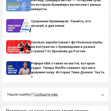
Инсайд трейдера Betfair — 18 параметров,
по которым букмекеры вычисляют умные
аккаунты
Сравнение букмекеров. Узнайте, кто
лучший, в два клика
Сколько зарабатывают футбольные клубы
на контрактах с букмекерами в разных
странах? От Бразилии до России
Рефери НБА ставил на матчи, которые
судил. Теперь Netflix снимает про него
документалку. История Тима Донахи. Часть
1
Нашли ошибку?
Сообщите нам