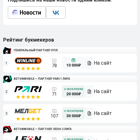
Подпишись на наши новости одним кликом:
Рейтинг букмекеров
ГЕНЕРАЛЬНЫЙ ПАРТНЕР РПЛ
1
10 000₽
78
BETONMOBILE — ПАРТНЕР PARI 1 ЛИГА
2
71
20 000₽
3
107
30 000₽
BETONMOBILE — ПАРТНЕР ЛЕОН 2 ЛИГА