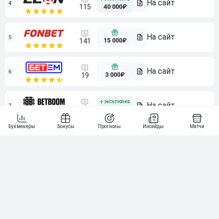
4
115
40 000₽
5
15 000₽
141
6
3 000₽
19
7
64
10 000₽
Смотреть всех