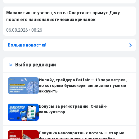
Масалитин не уверен, что в «Спартаке» примут Даку
после его националистических кричалок
06.08.2026
•
08:26
Больше новостей
Выбор редакции
Инсайд трейдера Betfair — 18 параметров,
по которым букмекеры вычисляют умные
аккаунты
Бонусы за регистрацию. Онлайн-
калькулятор
Ловушка невозвратных потерь — старые
факапы провоцируют новые ошибки