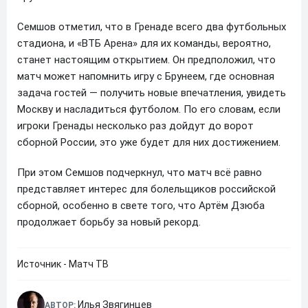
Семшов отметил, что в Гренаде всего два футбольных
стадиона, и «ВТБ Арена» для их команды, вероятно,
станет настоящим открытием. Он предположил, что
матч может напомнить игру с Брунеем, где основная
задача гостей — получить новые впечатления, увидеть
Москву и насладиться футболом. По его словам, если
игроки Гренады несколько раз дойдут до ворот
сборной России, это уже будет для них достижением.
При этом Семшов подчеркнул, что матч всё равно
представляет интерес для болельщиков российской
сборной, особенно в свете того, что Артём Дзюба
продолжает борьбу за новый рекорд.
Источник - Матч ТВ
Илья Звягинцев
АВТОР: