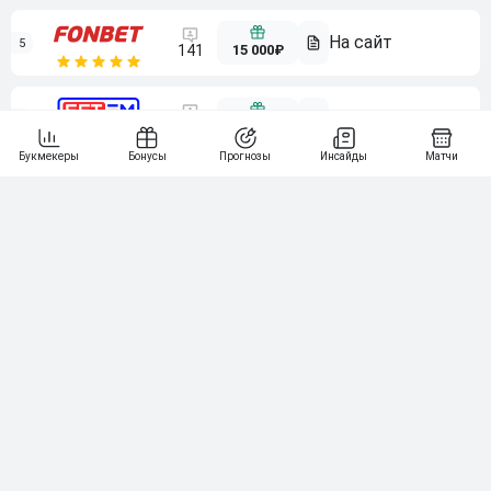
5
15 000₽
141
6
3 000₽
19
7
64
10 000₽
Смотреть всех