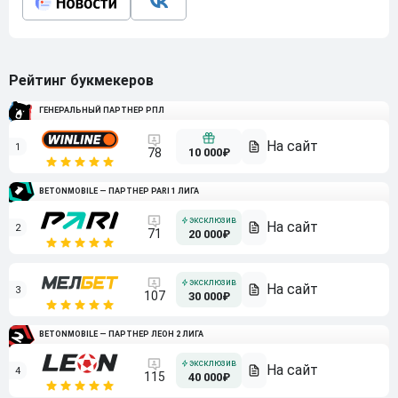
Рейтинг букмекеров
ГЕНЕРАЛЬНЫЙ ПАРТНЕР РПЛ
1
10 000₽
78
BETONMOBILE — ПАРТНЕР PARI 1 ЛИГА
2
71
20 000₽
3
107
30 000₽
BETONMOBILE — ПАРТНЕР ЛЕОН 2 ЛИГА
4
115
40 000₽