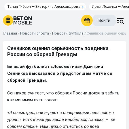
Талия Гибсон — Екатерина Александрова
Иржи Лехечка — Але
Войти
Главная
/
Новости спорта
/
Новости футбола
/
Сенников оценил серье
Сенников оценил серьезность поединка
России со сборной Гренады
Бывший футболист «Локомотива» Дмитрий
Сенников высказался о предстоящем матче со
сборной Гренады.
Сенников считает, что сборная России должна забить
как минимум пять голов.
«
Я посмотрел, они играют с соперниками невысокого
уровня. Есть команды вроде Барбадоса, Панамы – не
совсем слабые. Нам нужно отнестись со всей