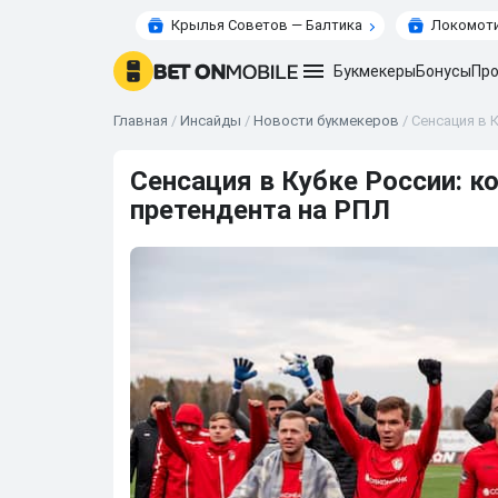
Крылья Советов — Балтика
Локомоти
Букмекеры
Бонусы
Про
Главная
/
Инсайды
/
Новости букмекеров
/
Сенсация в 
Сенсация в Кубке России: к
претендента на РПЛ