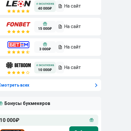
40 000₽
15 000₽
3 000₽
10 000₽
Смотреть всех
Бонусы букмекеров
10 000₽