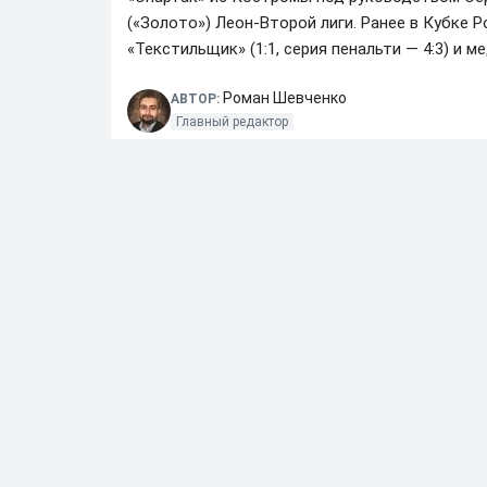
(«Золото») Леон-Второй лиги. Ранее в Кубке Р
«Текстильщик» (1:1, серия пенальти — 4:3) и ме
Роман Шевченко
АВТОР:
Главный редактор
16.10.2024 • 18:57
Кубок России по футболу
ФК Родина
Далее по теме