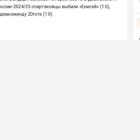
оссии-2024/25 спартаковцы выбили «Енисей» (1:0),
диакоманду 2Drots (1:0).