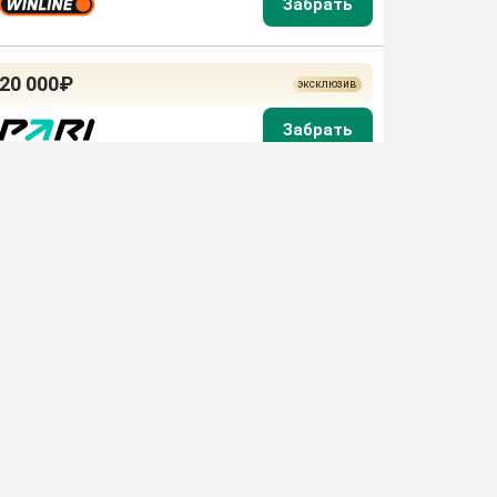
20 000₽
40 000₽
15 000₽
Промокоды