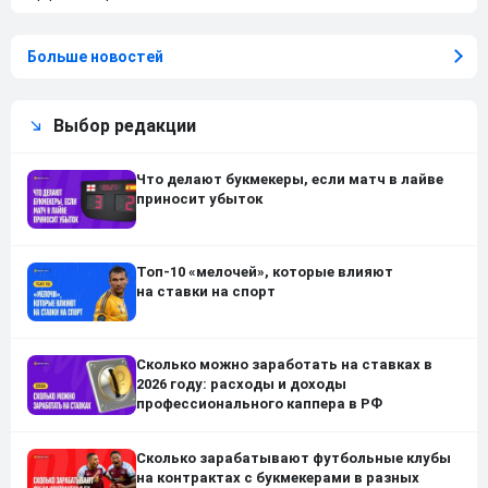
Больше новостей
Выбор редакции
Что делают букмекеры, если матч в лайве
приносит убыток
Топ-10 «мелочей», которые влияют
на ставки на спорт
Сколько можно заработать на ставках в
2026 году: расходы и доходы
профессионального каппера в РФ
Сколько зарабатывают футбольные клубы
на контрактах с букмекерами в разных