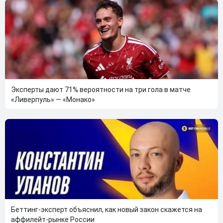
Эксперты дают 71% вероятности на три гола в матче
«Ливерпуль» — «Монако»
Беттинг-эксперт объяснил, как новый закон скажется на
аффилейт-рынке России