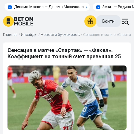
Динамо Москва — Динамо Махачкала
Зенит — Родина 
Войти
Главная
/
Инсайды
/
Новости букмекеров
/
Сенсация в матче «Спартак
Сенсация в матче «Спартак» — «Факел».
Коэффициент на точный счет превышал 25