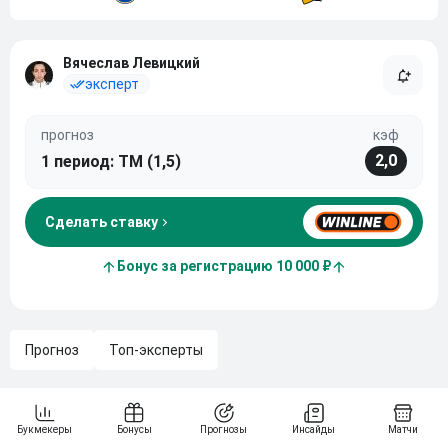
Вячеслав Левицкий
эксперт
прогноз
кэф
2,0
1 период: ТМ (1,5)
Сделать ставку
Бонус за регистрацию 10 000 ₽
Прогноз
Топ-эксперты
Сент-Луис сыграет с Чикаго на стадионе Энтерпрайз
Центр в рамках регулярного розыгрыша Национальной