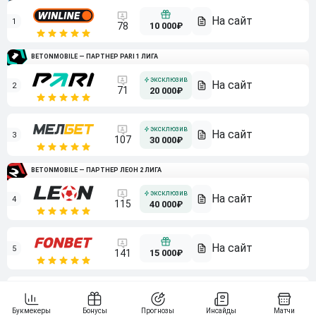
1
10 000₽
78
BETONMOBILE — ПАРТНЕР PARI 1 ЛИГА
2
71
20 000₽
3
107
30 000₽
BETONMOBILE — ПАРТНЕР ЛЕОН 2 ЛИГА
4
115
40 000₽
5
15 000₽
141
6
3 000₽
19