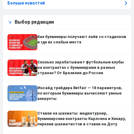
Больше новостей
Выбор редакции
Как букмекеры получают лайв со стадионов
и где их слабые места
Сколько зарабатывают футбольные клубы
на контрактах с букмекерами в разных
странах? От Бразилии до России
Инсайд трейдера Betfair — 18 параметров,
по которым букмекеры вычисляют умные
аккаунты
Ставки на шахматы: медиатурнир,
букмекерские контракты Карлсена и Хикару,
перелив шахматистов в ставки на Доту