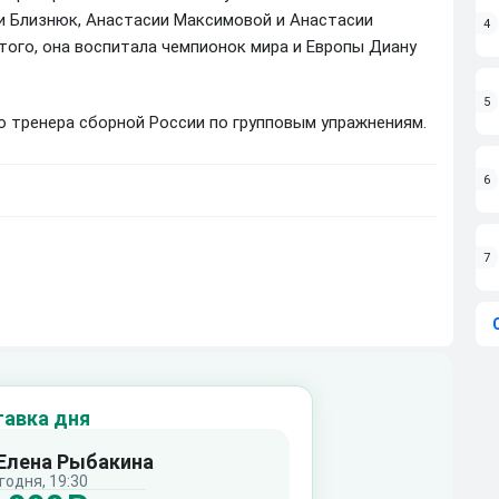
и Близнюк, Анастасии Максимовой и Анастасии
4
того, она воспитала чемпионок мира и Европы Диану
5
 тренера сборной России по групповым упражнениям.
6
7
тавка дня
 Елена Рыбакина
годня, 19:30