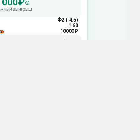
 000₽
ожный выигрыш
Ф2 (-4.5)
1.60
10000₽
+1%
Прибыль
орить ставку
ть прогноз >