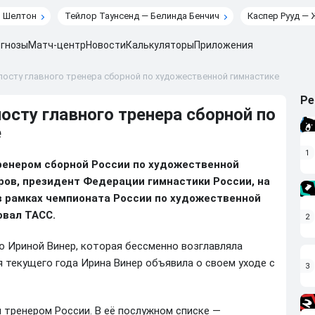
н Шелтон
Тейлор Таунсенд — Белинда Бенчич
Каспер Рууд — 
гнозы
Матч-центр
Новости
Калькуляторы
Приложения
посту главного тренера сборной по художественной гимнастике
Ре
осту главного тренера сборной по
е
1
ренером сборной России по художественной
ров, президент Федерации гимнастики России, на
в рамках чемпионата России по художественной
овал ТАСС.
2
ю Ириной Винер, которая бессменно возглавляла
я текущего года Ирина Винер объявила о своем уходе с
3
м тренером России. В её послужном списке —