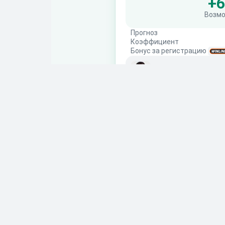
+6
Возм
Прогноз
Коэффициент
Бонус за регистрацию
Юрий Соколов
Эксперт
Повт
Чита