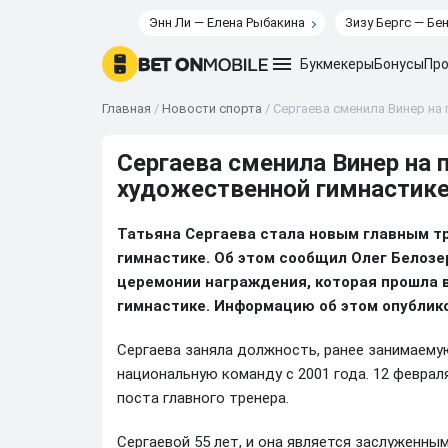
Энн Ли — Елена Рыбакина
Зизу Бергс — Бе
Букмекеры
Бонусы
Про
Главная
/
Новости спорта
/
Сергаева сменила Винер на 
Сергаева сменила Винер на п
художественной гимнастик
Татьяна Сергаева стала новым главным т
гимнастике. Об этом сообщил Олег Белозе
церемонии награждения, которая прошла 
гимнастике. Информацию об этом опублик
Сергаева заняла должность, ранее занимаему
национальную команду с 2001 года. 12 феврал
поста главного тренера.
Сергаевой 55 лет, и она является заслуженны