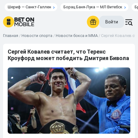
Шериф — Санкт-Галлен
Борац Баня-Лука — МЛ Витебск
Б
Войти
Главная
/
Новости спорта
/
Новости бокса и ММА
/
Сергей Ковалев сч
Сергей Ковалев считает, что Теренс
Кроуфорд может победить Дмитрия Бивола