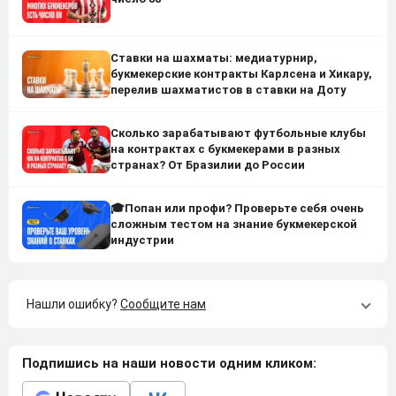
Ставки на шахматы: медиатурнир,
букмекерские контракты Карлсена и Хикару,
перелив шахматистов в ставки на Доту
Сколько зарабатывают футбольные клубы
на контрактах с букмекерами в разных
странах? От Бразилии до России
🎓Попан или профи? Проверьте себя очень
сложным тестом на знание букмекерской
индустрии
Нашли ошибку?
Сообщите нам
Подпишись на наши новости одним кликом: