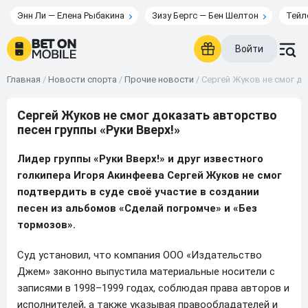
Энн Ли — Елена Рыбакина
Зизу Бергс — Бен Шелтон
Тейл
Войти
Главная
/
Новости спорта
/
Прочие новости
/
Сергей Жуков не смог до
Сергей Жуков не смог доказать авторство
песен группы «Руки Вверх!»
Лидер группы «Руки Вверх!» и друг известного
голкипера Игоря Акинфеева Сергей Жуков не смог
подтвердить в суде своё участие в создании
песен из альбомов «Сделай погромче» и «Без
тормозов».
Суд установил, что компания ООО «Издательство
Джем» законно выпустила материальные носители с
записями в 1998–1999 годах, соблюдая права авторов и
исполнителей, а также указывая правообладателей и