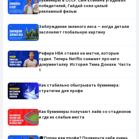
Букмекеры в СССР. Сын Есенина угадывал
победителей, Гайдай снял целый
рекламный фильм
Заблуждение зеленого леса — когда детали
заслоняют глобальную картину
Рефери НБА ставил на матчи, которые
судил. Теперь Netflix снимает про него
документалку. История Тима Донахи. Часть
1
Как стабильно обыгрывать букмекера:
стратегии для профи
Как букмекеры получают лайв со стадионов
и где их слабые места
🎓Попан или профи? Проверьте себя очень