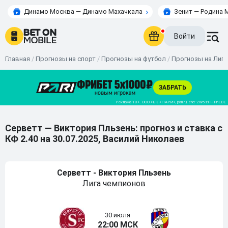
Динамо Москва — Динамо Махачкала
Зенит — Родина 
Войти
Главная
/
Прогнозы на спорт
/
Прогнозы на футбол
/
Прогнозы на Лигу
Серветт — Виктория Пльзень: прогноз и ставка с
КФ 2.40 на 30.07.2025, Василий Николаев
Серветт - Виктория Пльзень
Лига чемпионов
30 июля
22:00 МСК