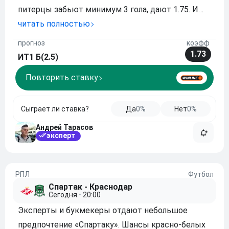
питерцы забьют минимум 3 гола, дают 1.75. И
это логично, разница в классе и форме
читать полностью
колоссальная. «Родина» пропускает в среднем
прогноз
коэфф
3,5 мяча за игру, а атака «Зенита» работает как
1.73
ИТ1 Б(2.5)
часы. Вряд ли де
Повторить ставку
Сыграет ли ставка?
Да
0%
Нет
0%
Андрей Тарасов
эксперт
РПЛ
Футбол
Спартак - Краснодар
Сегодня
•
20:00
Эксперты и букмекеры отдают небольшое
предпочтение «Спартаку». Шансы красно-белых