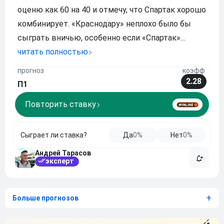
оценю как 60 на 40 и отмечу, что Спартак хорошо
комбинирует. «Краснодару» неплохо было бы
сыграть вничью, особенно если «Спартак»
забьет быстрый гол. На высокую
читать полностью
результативность указывают и коэффициенты.
прогноз
коэфф
В очных встречах «Спартак» выиграл 20 матчей,
2.28
П1
«Краснодар» 12, ни
Повторить ставку
Сыграет ли ставка?
Да
0%
Нет
0%
Андрей Тарасов
эксперт
Больше прогнозов