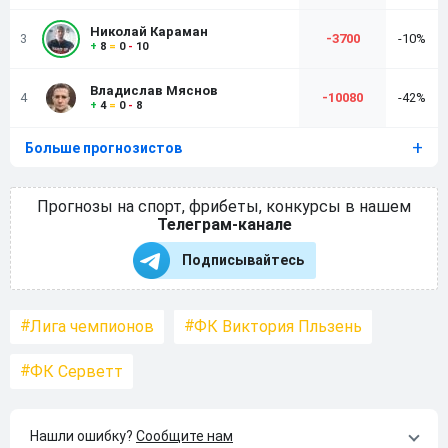
Николай Караман
3
-3700
-10%
+
8
=
0
-
10
Владислав Мяснов
4
-10080
-42%
+
4
=
0
-
8
Больше прогнозистов
Прогнозы на спорт, фрибеты, конкурсы в нашем
Телеграм-канале
Подписывайтесь
Лига чемпионов
ФК Виктория Пльзень
ФК Серветт
Нашли ошибку?
Сообщите нам