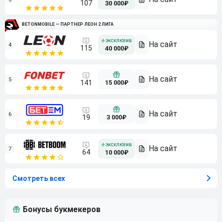
107
30 000₽
BETONMOBILE — ПАРТНЕР ЛЕОН 2 ЛИГА
4
115
40 000₽
5
15 000₽
141
6
3 000₽
19
7
64
10 000₽
Смотреть всех
Бонусы букмекеров