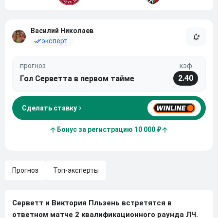
Василий Николаев
эксперт
прогноз
кэф
2.40
Гол Серветта в первом тайме
Сделать ставку
Бонус за регистрацию 10 000 ₽
Прогноз
Топ-эксперты
Серветт и Виктория Пльзень встретятся в
ответном матче 2 квалификационного раунда ЛЧ.