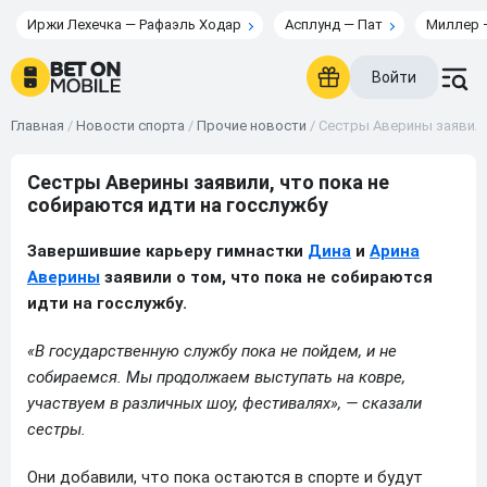
Иржи Лехечка — Рафаэль Ходар
Асплунд — Пат
Миллер 
Войти
Главная
/
Новости спорта
/
Прочие новости
/
Сестры Аверины заявили,
Сестры Аверины заявили, что пока не
собираются идти на госслужбу
Завершившие карьеру гимнастки
Дина
и
Арина
Аверины
заявили о том, что пока не собираются
идти на госслужбу.
«В государственную службу пока не пойдем, и не
собираемся. Мы продолжаем выступать на ковре,
участвуем в различных шоу, фестивалях», — сказали
сестры.
Они добавили, что пока остаются в спорте и будут