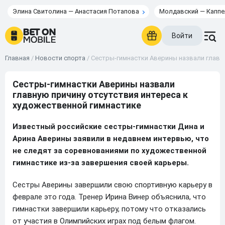
Элина Свитолина — Анастасия Потапова
Молдавский — Каппе
Войти
Главная
/
Новости спорта
/
Сестры-гимнастки Аверины назвали главну
Сестры-гимнастки Аверины назвали
главную причину отсутствия интереса к
художественной гимнастике
Известный российские сестры-гимнастки Дина и
Арина Аверины заявили в недавнем интервью, что
не следят за соревнованиями по художественной
гимнастике из-за завершения своей карьеры.
Сестры Аверины завершили свою спортивную карьеру в
феврале это года. Тренер Ирина Винер объяснила, что
гимнастки завершили карьеру, потому что отказались
от участия в Олимпийских играх под белым флагом.