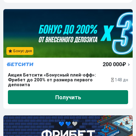
200 000₽
Акция Бетсити «Бонусный плей-офф»: 
Фрибет до 200% от размера первого 
148 дн
депозита
Получить