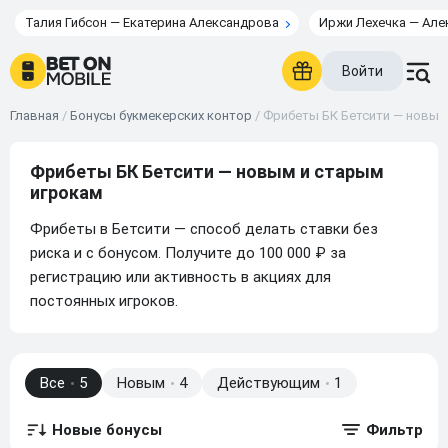
Талия Гибсон — Екатерина Александрова
Иржи Лехечка — Але
Войти
Главная
/
Бонусы букмекерских контор
/
Фрибеты БК Бетсити — новым
Фрибеты БК Бетсити — новым и старым
игрокам
Фрибеты в Бетсити — способ делать ставки без
риска и с бонусом. Получите до 100 000 ₽ за
регистрацию или активность в акциях для
постоянных игроков.
Все
5
4
1
Фильтр