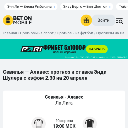
Энн Ли — Елена Рыбакина
Зизу Бергс — Бен Шелтон
Тейл
Войти
Главная
/
Прогнозы на спорт
/
Прогнозы на футбол
/
Прогнозы на Ла Л
Севилья — Алавес: прогноз и ставка Энди
Шулера с кэфом 2.30 на 20 апреля
Севилья - Алавес
Ла Лига
20 апреля
19:00 МСК