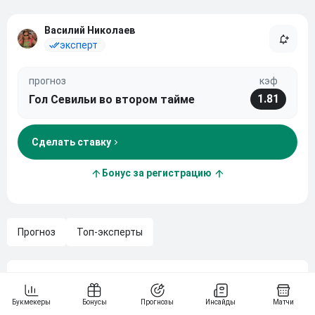
Василий Николаев
эксперт
прогноз
кэф
1.81
Гол Севильи во втором тайме
Сделать ставку
Бонус за регистрацию
Прогноз
Топ-эксперты
«Севилья» принимает «Мальорку» в матче Ла Лиги.
Игра пройдет 24 февраля в 23:00.