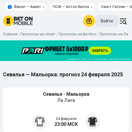
Факел — Ахмат
ПСЖ — Астон Вилла
Санкт-Галлен — 
Войти
Главная
/
Прогнозы на спорт
/
Прогнозы на футбол
/
Прогнозы на Ла Л
Севилья — Мальорка: прогноз 24 февраля 2025
Севилья - Мальорка
Ла Лига
24 февраля
23:00 МСК