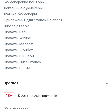
Букмекерские конторы
Легальные букмекеры
Лучшие букмекеры
Приложения для ставок на спорт
Школа ставок
Скачать Pari
Скачать Winline
Скачать Мелбет
Скачать Фонбет
Скачать БК Леон
Скачать Лига Ставок
Скачать БЕТ-М
Прогнозы
18+
© 2013 - 2026 Betonmobile
Обратная связь: