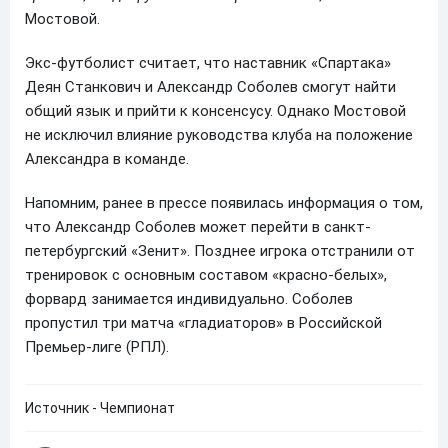
Мостовой.
Экс-футболист считает, что наставник «Спартака»
Деян Станкович и Александр Соболев смогут найти
общий язык и прийти к консенсусу. Однако Мостовой
не исключил влияние руководства клуба на положение
Александра в команде.
Напомним, ранее в прессе появилась информация о том,
что Александр Соболев может перейти в санкт-
петербургский «Зенит». Позднее игрока отстранили от
тренировок с основным составом «красно-белых»,
форвард занимается индивидуально. Соболев
пропустил три матча «гладиаторов» в Российской
Премьер-лиге (РПЛ).
Источник - Чемпионат