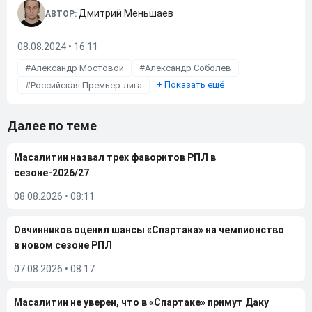
Дмитрий Меньшаев
АВТОР:
08.08.2024 • 16:11
Александр Мостовой
Александр Соболев
+
Показать ещё
Российская Премьер-лига
Далее по теме
Масалитин назвал трех фаворитов РПЛ в
сезоне-2026/27
08.08.2026
•
08:11
Овчинников оценил шансы «Спартака» на чемпионство
в новом сезоне РПЛ
07.08.2026
•
08:17
Масалитин не уверен, что в «Спартаке» примут Даку