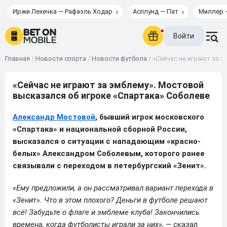
Иржи Лехечка — Рафаэль Ходар
Асплунд — Пат
Миллер 
Войти
Главная
/
Новости спорта
/
Новости футбола
/
«Сейчас не играют за 
«Сейчас не играют за эмблему». Мостовой
высказался об игроке «Спартака» Соболеве
Александр Мостовой
, бывший игрок московского
«Спартака» и национальной сборной России,
высказался о ситуации с нападающим «красно-
белых» Александром Соболевым, которого ранее
связывали с переходом в петербургский «Зенит».
«Ему предложили, а он рассматривал вариант перехода в
«Зенит». Что в этом плохого? Деньги в футболе решают
всё! Забудьте о флаге и эмблеме клуба! Закончились
времена, когда футболисты играли за них», —
сказал