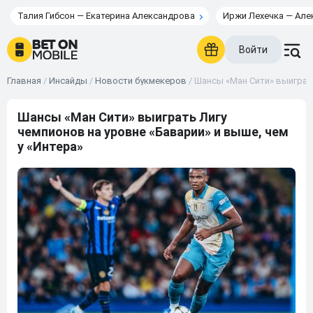
Талия Гибсон — Екатерина Александрова
Иржи Лехечка — Але
Войти
Главная
/
Инсайды
/
Новости букмекеров
/
Шансы «Ман Сити» выиграть
Шансы «Ман Сити» выиграть Лигу
чемпионов на уровне «Баварии» и выше, чем
у «Интера»