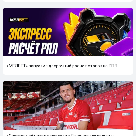
«МЕЛБЕТ» запустил досрочный расчет ставок на РПЛ
«Спартак» объявил о переходе Даку: как изменились