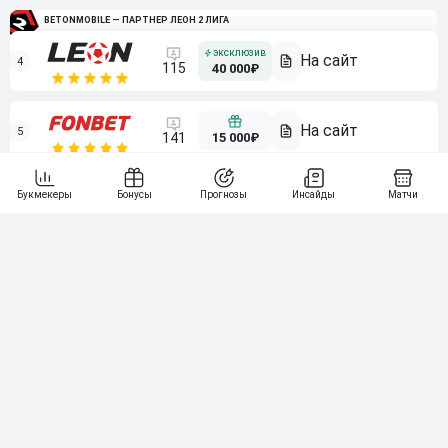
BETONMOBILE — ПАРТНЕР ЛЕОН 2 ЛИГА
4
115
40 000₽
5
15 000₽
141
6
3 000₽
19
7
64
10 000₽
Смотреть всех