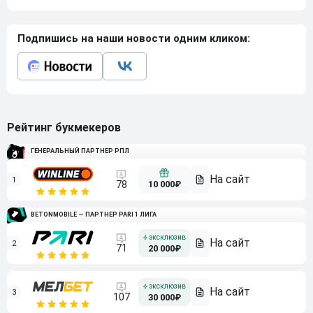
Подпишись на наши новости одним кликом:
Рейтинг букмекеров
ГЕНЕРАЛЬНЫЙ ПАРТНЕР РПЛ
1
10 000₽
78
BETONMOBILE — ПАРТНЕР PARI 1 ЛИГА
2
71
20 000₽
3
107
30 000₽