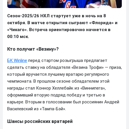
Сезон-2025/26 НХЛ стартует уже в ночь на 8
октября. В матче открытия сыграют «Флорида» и
«Чикаго». Встреча ориентировочно начнется в
00:10 мск.
Кто получит «Везину»?
БК Winline
перед стартом розыгрыша предлагает
сделать ставку на обладателя «Везина Трофи» — приза,
который вручается лучшему вратарю регулярного
чемпионата. В прошлом сезоне обладателем этой
награды стал Коннор Хеллебайк из «Виннипега»,
оформивший вторую подряд победу и третью в
карьере. Вторым в голосовании был россиянин Андрей
Василевский из «Тампа-Бэй».
Шансы российских вратарей