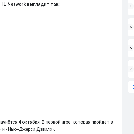
NHL Network выглядит так:
4
5
6
7
ачнётся 4 октября. В первой игре, которая пройдёт в
» и «Нью-Джерси Дэвилз».