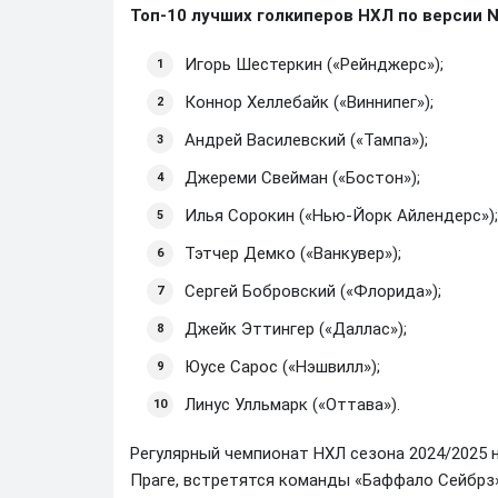
Топ-10 лучших голкиперов НХЛ по версии 
Игорь Шестеркин («Рейнджерс»);
Коннор Хеллебайк («Виннипег»);
Андрей Василевский («Тампа»);
Джереми Свейман («Бостон»);
Илья Сорокин («Нью-Йорк Айлендерс»);
Тэтчер Демко («Ванкувер»);
Сергей Бобровский («Флорида»);
Джейк Эттингер («Даллас»);
Юусе Сарос («Нэшвилл»);
Линус Улльмарк («Оттава»).
Регулярный чемпионат НХЛ сезона 2024/2025 н
Праге, встретятся команды «Баффало Сейбрз