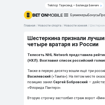
Тейлор Таунсенд — Белинда Бенчич
Букмекеры
Бонусы
Про
Главная
/
Новости спорта
/
Новости хоккея
/
Шестеркин
Шестеркина признали лучши
четыре вратаря из России
Телесеть NHL Network представила рейти
(НХЛ). Возглавил список российский голк
Также в первую десятку вошли ещё три росси
Василевский
(«Тампа»). На пятом месте ока
позицию занял
Сергей Бобровский
— действу
«Флорида Пантерз».
Вторую строчку застолбил страж ворот «Винн