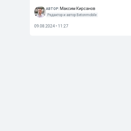
Максим Кирсанов
АВТОР:
Редактор и автор Betonmobile
09.08.2024 • 11:27
Далее по теме
Иностранные хоккеисты Ливо, Чайковски, Грос
31.05.2026
•
11:40
ИИХФ примет решение о допуске отдельно по 
29.05.2026
•
12:15
TMZ назвал причину смерти четырехкратного 
29.05.2026
•
11:31
«Вегас» обыграл «Колорадо» и вышел в финал п