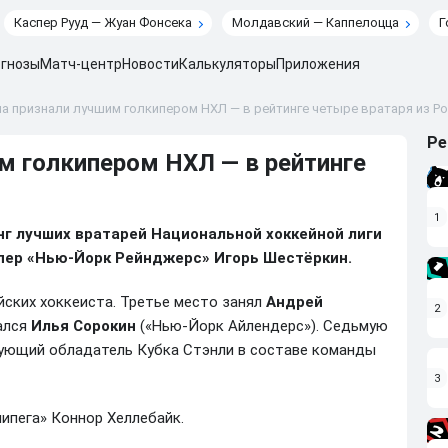
Каспер Рууд — Жуан Фонсека
Молдавский — Каппелоцца
Г
гнозы
Матч-центр
Новости
Калькуляторы
Приложения
а признали лучшим голкипером НХЛ — в рейтинге четыре вратаря из Р
Ре
м голкипером НХЛ — в рейтинге
1
нг лучших вратарей Национальной хоккейной лиги
ипер «Нью-Йорк Рейнджерс» Игорь Шестёркин.
йских хоккеиста. Третье место занял
Андрей
2
зался
Илья Сорокин
(«Нью-Йорк Айлендерс»). Седьмую
ющий обладатель Кубка Стэнли в составе команды
3
ипега» Коннор Хеллебайк.