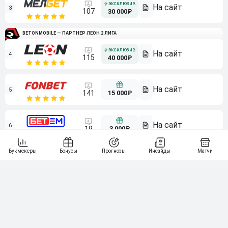
3
107
30 000₽
BETONMOBILE — ПАРТНЕР ЛЕОН 2 ЛИГА
4
115
40 000₽
5
15 000₽
141
6
3 000₽
19
7
64
10 000₽
Смотреть всех