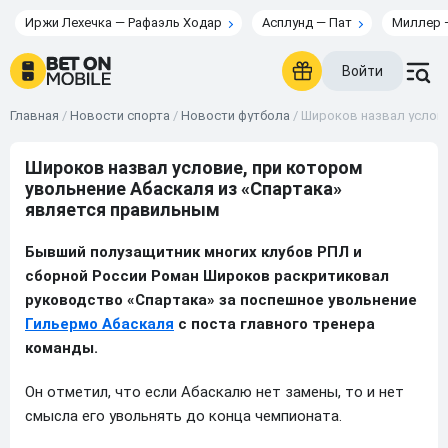
Иржи Лехечка — Рафаэль Ходар
Асплунд — Пат
Миллер 
Войти
Главная
/
Новости спорта
/
Новости футбола
/
Широков назвал услови
Широков назвал условие, при котором
увольнение Абаскаля из «Спартака»
является правильным
Бывший полузащитник многих клубов РПЛ и
сборной России Роман Широков раскритиковал
руководство «Спартака» за поспешное увольнение
Гильермо Абаскаля
с поста главного тренера
команды.
Он отметил, что если Абаскалю нет замены, то и нет
смысла его увольнять до конца чемпионата.