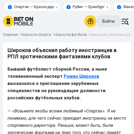
Спартак — Краснодар
Рубин — Оренбург
Факел
Войти
Главная
/
Новости спорта
/
Новости футбола
/
Широков объяснил рабо
Широков объяснил работу иностранцев в
РПЛ эротическими фантазиями клубов
Бывший футболист сборной России, а ныне
телевизионный эксперт
Роман Широков
высказался о приглашении зарубежных
специалистов на руководящие должности
российских футбольных клубов.
—
«Возьмите якобы всеми любимый «Спартак». Я не
понимаю, для чего сейчас приходит иностранец на место
спортивного директора. Раньше, может быть, были
эротические фантазии на тему того, что сейчас придёт