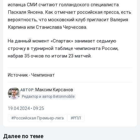
испанца СМИ считают голландского специалиста
Паскаля Янсена. Как отмечает российская пресса, есть
вероятность, что московский клуб пригласит Валерия
Карпина или Станислава Черчесова.
На данный момент «Спартак» занимает седьмую
строчку в турнирной таблице чемпионата России,
набрав 35 очков по итогам 23 матчей.
Источник - Чемпионат
Максим Кирсанов
АВТОР:
Редактор и автор Betonmobile
19.04.2024 • 09:25
Российская Премьер-лига
РПЛ
Далее по теме