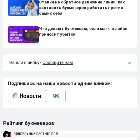
Ставки на обратное движение линии: как
заставить букмекеров работать против
самих себя
Что делают букмекеры, если матч в лайве
приносит убыток
Нашли ошибку?
Сообщите нам
Подпишись на наши новости одним кликом:
Рейтинг букмекеров
ГЕНЕРАЛЬНЫЙ ПАРТНЕР РПЛ