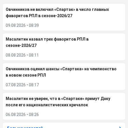
Овчинников не включил «Спартак» в число главных
фаворитов РПЛ в сезоне-2026/27
09.08.2026
•
08:39
Масалитин назвал трех фаворитов РПЛ в
сезоне-2026/27
08.08.2026
•
08:11
Овчинников оценил шансы «Спартака» на чемпионство
в новом сезоне РПЛ
07.08.2026
•
08:17
Масалитин не уверен, что в «Спартаке» примут Даку
после его националистических кричалок
06.08.2026
•
08:26