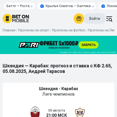
Баттл — Роста
Крылья Советов — Балтика
Локом
Войти
Главная
/
Прогнозы на спорт
/
Прогнозы на футбол
/
Прогнозы на Лигу
Шкендия — Карабах: прогноз и ставка с КФ 2.65,
05.08.2025, Андрей Тарасов
Шкендия - Карабах
Лига чемпионов
05 августа
21:00 МСК