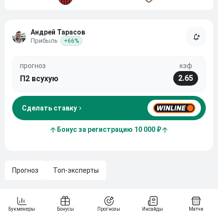
Андрей Тарасов
Прибыль
+66%
прогноз
кэф
2.65
П2 всухую
Сделать ставку
Бонус за регистрацию 10 000 ₽
Прогноз
Топ-эксперты
«Шкендия» и «Карабах» встречаются в рамках
отборочного раунда Лиги чемпионов. Игра пройдет