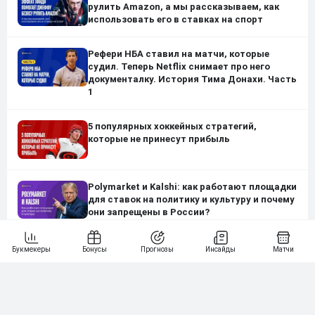
рулить Amazon, а мы рассказываем, как
использовать его в ставках на спорт
Рефери НБА ставил на матчи, которые
судил. Теперь Netflix снимает про него
документалку. История Тима Донахи. Часть
1
5 популярных хоккейных стратегий,
которые не принесут прибыль
Polymarket и Kalshi: как работают площадки
для ставок на политику и культуру и почему
они запрещены в России?
Ставки на шахматы: медиатурнир,
букмекерские контракты Карлсена и Хикару,
перелив шахматистов в ставки на Доту