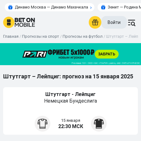
Динамо Москва — Динамо Махачкала
Зенит — Родина 
Войти
Главная
/
Прогнозы на спорт
/
Прогнозы на футбол
/
Штутгарт – Лейпци
Штутгарт – Лейпциг: прогноз на 15 января 2025
Штутгарт - Лейпциг
Немецкая Бундеслига
15 января
22:30 МСК