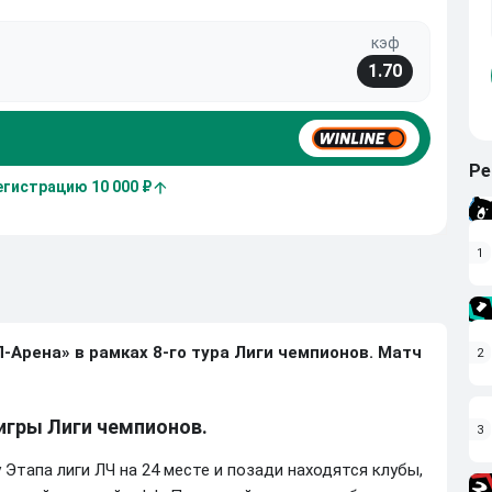
кэф
1.70
Ре
егистрацию 10 000 ₽
1
Арена» в рамках 8-го тура Лиги чемпионов. Матч
2
игры Лиги чемпионов.
3
Этапа лиги ЛЧ на 24 месте и позади находятся клубы,