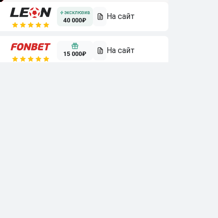
40 000₽
15 000₽
3 000₽
10 000₽
Смотреть всех
Бонусы букмекеров
10 000₽