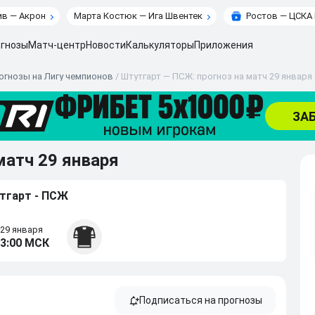
в — Акрон
Марта Костюк — Ига Швентек
Ростов — ЦСКА
гнозы
Матч-центр
Новости
Калькуляторы
Приложения
огнозы на Лигу чемпионов
/
Штутгарт — ПСЖ: прогноз на матч 29 января
матч 29 января
тгарт - ПСЖ
29 января
3:00 МСК
Подписаться на прогнозы