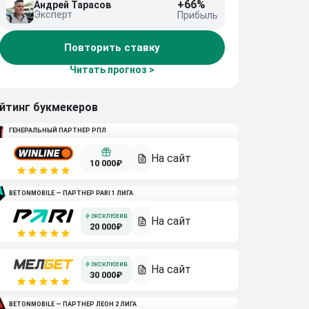
+66%
Андрей Тарасов
Эксперт
Прибыль
Повторить ставку
Читать прогноз >
йтинг букмекеров
ГЕНЕРАЛЬНЫЙ ПАРТНЕР РПЛ
10 000₽
BETONMOBILE — ПАРТНЕР PARI 1 ЛИГА
20 000₽
30 000₽
BETONMOBILE — ПАРТНЕР ЛЕОН 2 ЛИГА