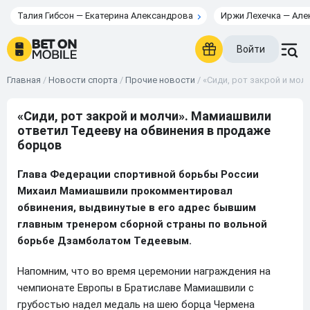
Талия Гибсон — Екатерина Александрова
Иржи Лехечка — Але
Войти
Главная
/
Новости спорта
/
Прочие новости
/
«Сиди, рот закрой и мо
«Сиди, рот закрой и молчи». Мамиашвили
ответил Тедееву на обвинения в продаже
борцов
Глава Федерации спортивной борьбы России
Михаил Мамиашвили прокомментировал
обвинения, выдвинутые в его адрес бывшим
главным тренером сборной страны по вольной
борьбе Дзамболатом Тедеевым.
Напомним, что во время церемонии награждения на
чемпионате Европы в Братиславе Мамиашвили с
грубостью надел медаль на шею борца Чермена