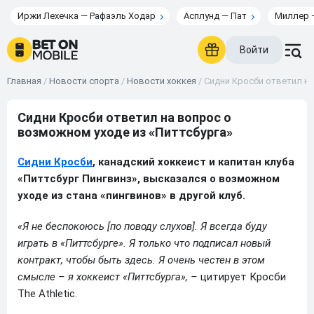
Иржи Лехечка — Рафаэль Ходар
Асплунд — Пат
Миллер 
Войти
Главная
/
Новости спорта
/
Новости хоккея
/
Сидни Кросби ответил на
Сидни Кросби ответил на вопрос о
возможном уходе из «Питтсбурга»
Сидни Кросби
, канадский хоккеист и капитан клуба
«Питтсбург Пингвинз», высказался о возможном
уходе из стана «пингвинов» в другой клуб.
«Я не беспокоюсь [по поводу слухов]. Я всегда буду
играть в «Питтсбурге». Я только что подписал новый
контракт, чтобы быть здесь. Я очень честен в этом
смысле – я хоккеист «Питтсбурга», –
цитирует Кросби
The Athletic.