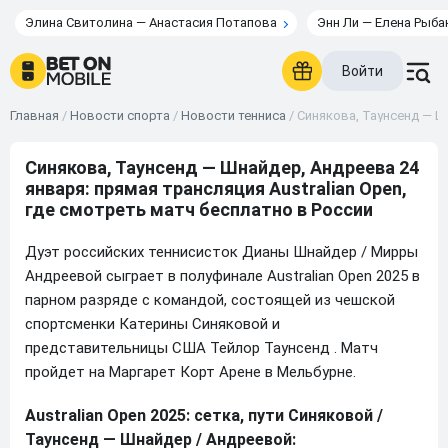
Элина Свитолина — Анастасия Потапова
Энн Ли — Елена Рыба
Войти
Главная
/
Новости спорта
/
Новости тенниса
/
Синякова, Таунсенд — Шн
Синякова, Таунсенд — Шнайдер, Андреева 24
января: прямая трансляция Australian Open,
где смотреть матч бесплатно в России
Дуэт российских теннисисток Дианы Шнайдер / Мирры
Андреевой сыграет в полуфинале Australian Open 2025 в
парном разряде с командой, состоящей из чешской
спортсменки Катерины Синяковой и
представительницы США Тейлор Таунсенд . Матч
пройдет на Маргарет Корт Арене в Мельбурне.
Australian Open 2025: сетка, пути Синяковой /
Таунсенд — Шнайдер / Андреевой: