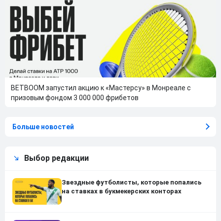
BETBOOM запустил акцию к «Мастерсу» в Монреале с
призовым фондом 3 000 000 фрибетов
Больше новостей
Выбор редакции
Звездные футболисты, которые попались
на ставках в букмекерских конторах