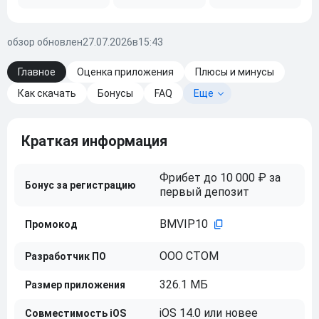
обзор обновлен
27.07.2026
в
15:43
Главное
Оценка приложения
Плюсы и минусы
Как скачать
Бонусы
FAQ
Краткая информация
Фрибет до 10 000 ₽ за
Бонус за регистрацию
первый депозит
BMVIP10
Промокод
ООО СТОМ
Разработчик ПО
326.1 МБ
Размер приложения
iOS 14.0 или новее
Совместимость iOS