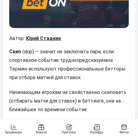
Автор:
Юрий Стадник
Скип
(skip) — значит не заключать пари, если
спортивное событие труднопредсказуемое.
Термин используют профессиональные бетторы
при отборе матчей для ставок.
Начинающим игрокам не свойственно скиповать
(отбирать матчи для ставок) в беттинге, они на
ближайшее по времени событие.
Правильный подход к ставкам — качественный
отбор матчей. Беттор, который не уверен в