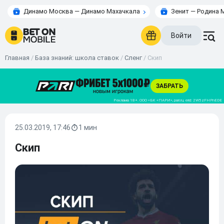
Динамо Москва — Динамо Махачкала
Зенит — Родина 
Войти
Главная
/
База знаний: школа ставок
/
Сленг
/
Скип
25.03.2019, 17:46
1 мин
Скип