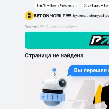
Энн Ли — Елена Рыбакина
Зизу Бергс — Бе
Букмекеры
Бонусы
Про
Главная
/
404. Страница не найдена
Страница не найдена