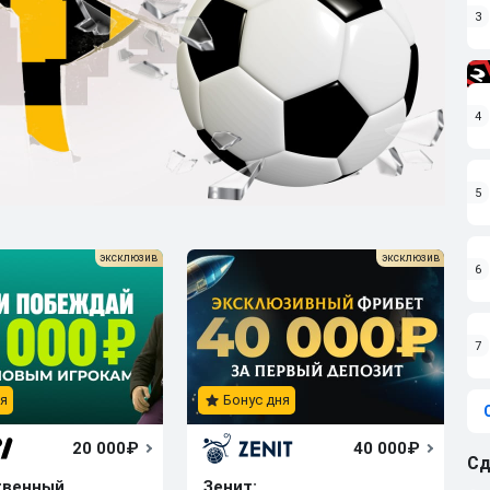
3
4
5
6
7
20 000₽
40 000₽
Сд
венный 
Зенит: 