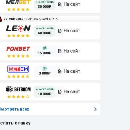
30 000₽
BETONMOBILE — ПАРТНЕР ЛЕОН 2 ЛИГА
40 000₽
15 000₽
3 000₽
10 000₽
Смотреть всех
елать ставку