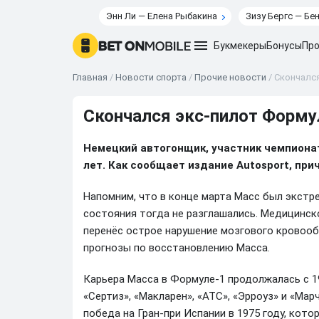
Энн Ли — Елена Рыбакина
Зизу Бергс — Бе
Букмекеры
Бонусы
Про
Главная
/
Новости спорта
/
Прочие новости
/
Скончался
Скончался экс-пилот Форму
Немецкий автогонщик, участник чемпионат
лет. Как сообщает издание Autosport, при
Напомним, что в конце марта Масс был экстр
состояния тогда не разглашались. Медицинск
перенёс острое нарушение мозгового кровоо
прогнозы по восстановлению Масса.
Карьера Масса в Формуле-1 продолжалась с 19
«Сертиз», «Макларен», «АТС», «Эрроуз» и «Ма
победа на Гран-при Испании в 1975 году, кото