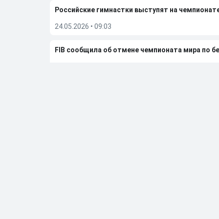
Российские гимнастки выступят на чемпионат
24.05.2026
•
09:03
FIB сообщила об отмене чемпионата мира по бе
23.05.2026
•
08:14
Дмитрий Губерниев подвел итоги встречи с Е
20.05.2026
•
12:55
Больше новостей
Выбор редакции