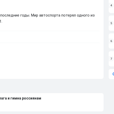
4
 последние годы. Мир автоспорта потерял одного из
1.
5
6
7
лага и гимна россиянам