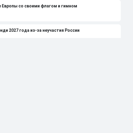
е Европы со своими флагом и гимном
нди 2027 года из-за неучастия России
леной Вяльбе и Дмитрием Свищевым