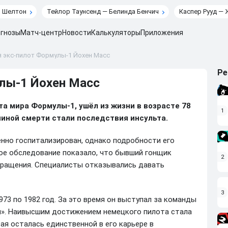
н Шелтон
Тейлор Таунсенд — Белинда Бенчич
Каспер Рууд — 
гнозы
Матч-центр
Новости
Калькуляторы
Приложения
 экс-пилот Формулы-1 Йохен Масс
Ре
лы-1 Йохен Масс
а мира Формулы-1, ушёл из жизни в возрасте 78
1
чиной смерти стали последствия инсульта.
енно госпитализирован, однако подробности его
ое обследование показало, что бывший гонщик
2
бращения. Специалисты отказывались давать
3
73 по 1982 год. За это время он выступал за команды
рч». Наивысшим достижением немецкого пилота стала
рая осталась единственной в его карьере в